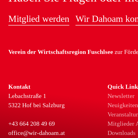
Mitglied werden
Wir Dahoam kont
Verein der Wirtschaftsregion Fuschlsee
zur Förde
Kontakt
Quick Link
Lebachstraße 1
Newsletter
5322 Hof bei Salzburg
Neuigkeite
Veranstaltu
+43 664 208 49 69
Mitglieder 
office@wir-dahoam.at
Downloads