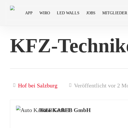
Skip
to
APP
WIRO
LED WALLS
JOBS
MITGLIEDER
main
content
KFZ-Technike
Hof bei Salzburg
Veröffentlicht vor 2 M
Auto KAREB GmbH