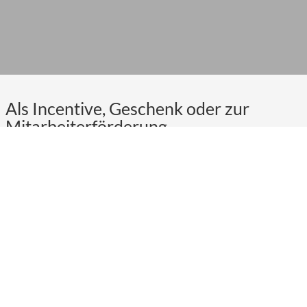
Als Incentive, Geschenk oder zur
Mitarbeiterförderung
Jetzt WIRo bestellen
Der WIRo hält, was er verspricht, nämlich die Kaufkraft zu
100 Prozent in der Region zu halten, die regionale Identität
zu fördern und mehr Bewusstsein für die Bedeutung der
regionalen Wirtschaft zu schaffen. Mit dem Kauf von
WIRo-Gutscheinen trägt jeder einzelne dazu bei, dass der
Kaufkraftabfluss eingedämmt wird und das Geld zu 100
Prozent in der Region bleibt.