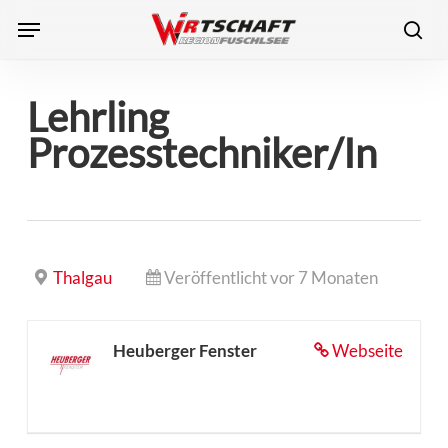
Skip
Menu
to
sea
main
content
Lehrling
Prozesstechniker/In
Thalgau
Veröffentlicht vor 7 Monaten
Heuberger Fenster
Webseite