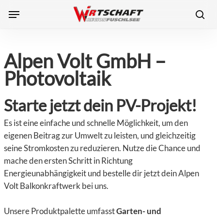
Skip
Menu
to
sea
main
content
Alpen Volt GmbH –
Photovoltaik
Starte jetzt dein PV-Projekt!
Es ist eine einfache und schnelle Möglichkeit, um den
eigenen Beitrag zur Umwelt zu leisten, und gleichzeitig
seine Stromkosten zu reduzieren. Nutze die Chance und
mache den ersten Schritt in Richtung
Energieunabhängigkeit und bestelle dir jetzt dein Alpen
Volt Balkonkraftwerk bei uns.
Unsere Produktpalette umfasst
Garten- und