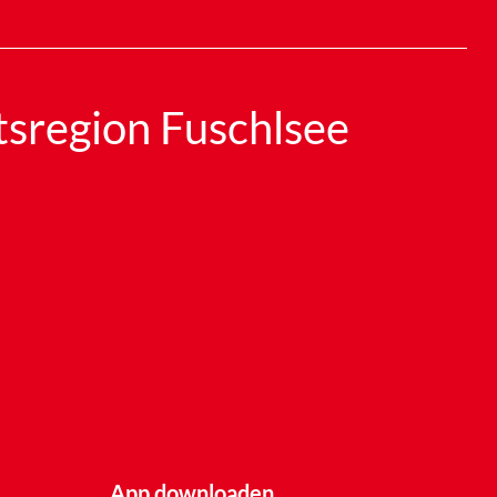
tsregion Fuschlsee
App downloaden