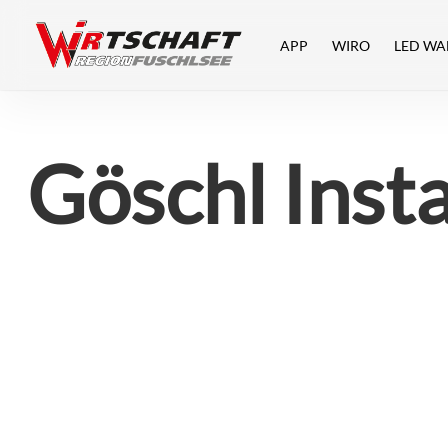
Skip
to
APP
WIRO
LED WA
main
content
Göschl Inst