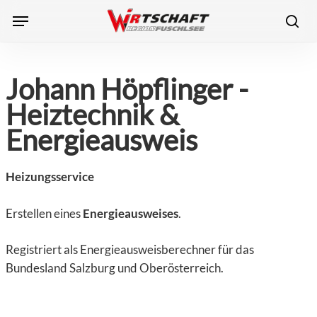
Skip
Menu
to
sea
main
content
Johann Höpflinger -
Heiztechnik &
Energieausweis
Heizungsservice
Erstellen eines
Energieausweises
.
Registriert als Energieausweisberechner für das
Bundesland Salzburg und Oberösterreich.