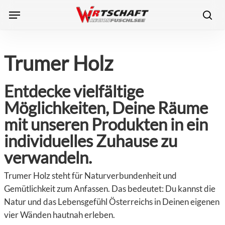
Skip
Menu
to
sea
main
content
Trumer Holz
Entdecke vielfältige
Möglichkeiten, Deine Räume
mit unseren Produkten in ein
individuelles Zuhause zu
verwandeln.
Trumer Holz steht für Naturverbundenheit und
Gemütlichkeit zum Anfassen. Das bedeutet: Du kannst die
Natur und das Lebensgefühl Österreichs in Deinen eigenen
vier Wänden hautnah erleben.