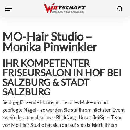
Skip
Menu
to
sea
main
content
MO-Hair Studio –
Monika Pinwinkler
IHR KOMPETENTER
FRISEURSALON IN HOF BEI
SALZBURG & STADT
SALZBURG
Seidig-glänzende Haare, makelloses Make-up und
gepflegte Nägel – so werden Sie auf Ihrem nächsten Event
zweifellos zum absoluten Blickfang! Unser fleißiges Team
von Mo-Hair Studio hat sich darauf spezialisiert, Ihrem