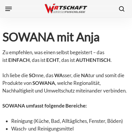
Skip
Menu
to
sea
main
content
SOWANA mit Anja
Zu empfehlen, was einen selbst begeistert – das
ist
EINFACH
, das ist
ECHT
, das ist
AUTHENTISCH
.
Ich liebe die
SO
nne, das
WA
sser, die
NA
tur und somit die
Produkte von
SOWANA
, welche Regionalität,
Nachhaltigkeit und Umweltschutz miteinander verbinden.
SOWANA umfasst folgende Bereiche:
Reinigung (Küche, Bad, Alltägliches, Fenster, Böden)
Wasch- und Reinigungsmittel