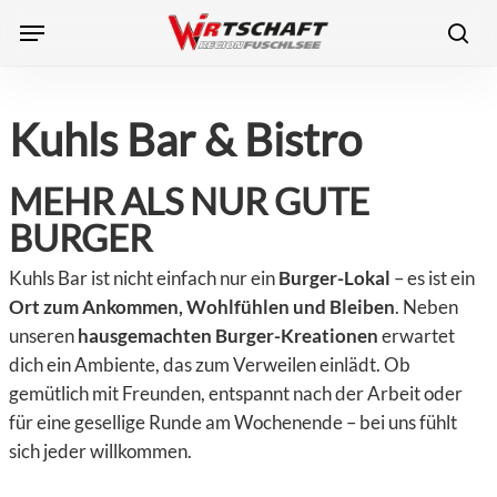
Skip
Menu
to
sea
main
content
Kuhls Bar & Bistro
MEHR ALS NUR GUTE
BURGER
Kuhls Bar ist nicht einfach nur ein
Burger-Lokal
– es ist ein
Ort zum Ankommen, Wohlfühlen und Bleiben
. Neben
unseren
hausgemachten Burger-Kreationen
erwartet
dich ein Ambiente, das zum Verweilen einlädt. Ob
gemütlich mit Freunden, entspannt nach der Arbeit oder
für eine gesellige Runde am Wochenende – bei uns fühlt
sich jeder willkommen.