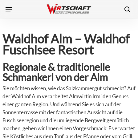
Skip
Menu
to
sea
main
content
Waldhof Alm – Waldhof
Fuschlsee Resort
Regionale & traditionelle
Schmankerl von der Alm
Sie möchten wissen, wie das Salzkammergut schmeckt? Auf
der Waldhof Alm verarbeitet Almwirtin Irmi den Genuss
einer ganzen Region. Und während Sie es sich auf der
Sonnenterrasse mit der fantastischen Aussicht auf die
Fuschlseeregion und die umliegende Bergwelt gemütlich
machen, geben wir Ihnen einen Vorgeschmack: Es erwartet
Sie Köstliches aus dem Topf, aus der Pfanne oder vom Grill.