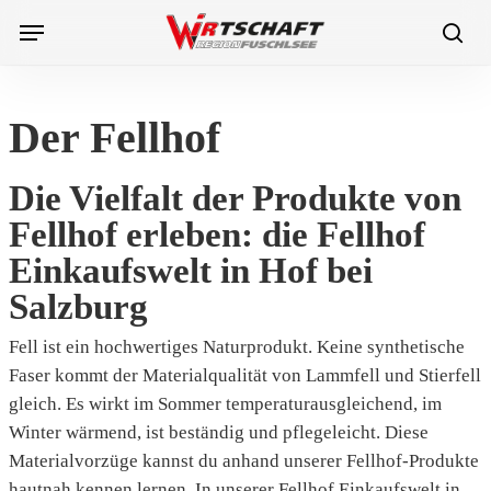
Skip
Menu
to
sea
main
content
Der Fellhof
Die Vielfalt der Produkte von
Fellhof erleben: die Fellhof
Einkaufswelt in Hof bei
Salzburg
Fell ist ein hochwertiges Naturprodukt. Keine synthetische
Faser kommt der Materialqualität von Lammfell und Stierfell
gleich. Es wirkt im Sommer temperaturausgleichend, im
Winter wärmend, ist beständig und pflegeleicht. Diese
Materialvorzüge kannst du anhand unserer Fellhof-Produkte
hautnah kennen lernen. In unserer Fellhof Einkaufswelt in