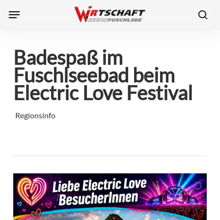
Skip
Menu
to
sea
main
content
Badespaß im
Fuschlseebad beim
Electric Love Festival
Regionsinfo