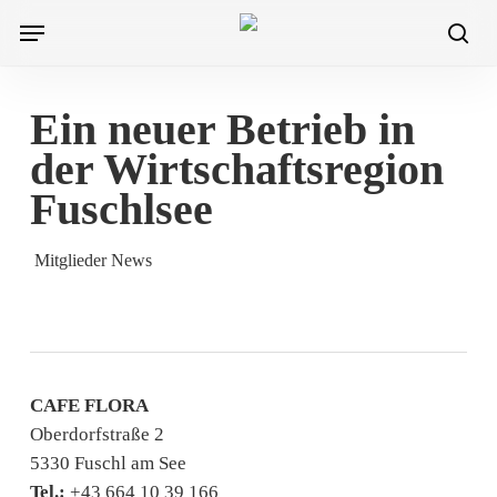
Skip
Menu
to
sea
main
content
Ein neuer Betrieb in
der Wirtschaftsregion
Fuschlsee
Mitglieder News
CAFE FLORA
Oberdorfstraße 2
5330 Fuschl am See
Tel.:
+43 664 10 39 166