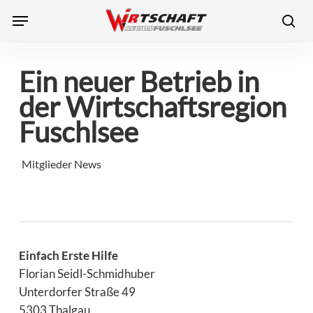
Skip
Menu
to
sea
main
content
Ein neuer Betrieb in
der Wirtschaftsregion
Fuschlsee
Mitglieder News
Einfach Erste Hilfe
Florian Seidl-Schmidhuber
Unterdorfer Straße 49
5303 Thalgau