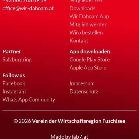
+43 664 208 49 69
Mitglieder A-Z
office@wir-dahoam.at
Downloads
Wir Dahoam App
Mitglied werden
Wiro bestellen
Kontakt
Partner
App downloaden
Salzburgring
Google Play Store
Apple App Store
Follow us
Facebook
Impressum
Instagram
Datenschutz
Whats App Community
©
2026
Verein der Wirtschaftsregion Fuschlsee
Made by lab7.at