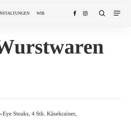
search
FACEBOOK
INSTAGRAM
Menu
NSTALTUNGEN
WIR
d Wurstwaren
b-Eye Steaks, 4 Stk. Käsekrainer,