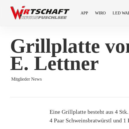
Skip
to
APP
WIRO
LED WA
main
content
Grillplatte v
E. Lettner
Mitglieder News
Eine Grillplatte besteht aus 4 Stk
4 Paar Schweinsbratwürstl und 1