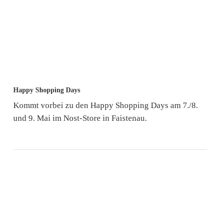
in
Koppl
Happy
Happy Shopping Days
Shopping
Kommt vorbei zu den Happy Shopping Days am 7./8.
Days
und 9. Mai im Nost-Store in Faistenau.