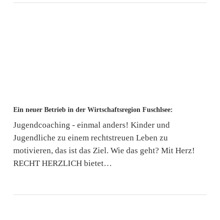
Ein
Ein neuer Betrieb in der Wirtschaftsregion Fuschlsee:
neuer
Jugendcoaching - einmal anders! Kinder und
Betrieb
Jugendliche zu einem rechtstreuen Leben zu
in
motivieren, das ist das Ziel. Wie das geht? Mit Herz!
der
RECHT HERZLICH bietet…
Wirtschaftsregion
Fuschlsee: