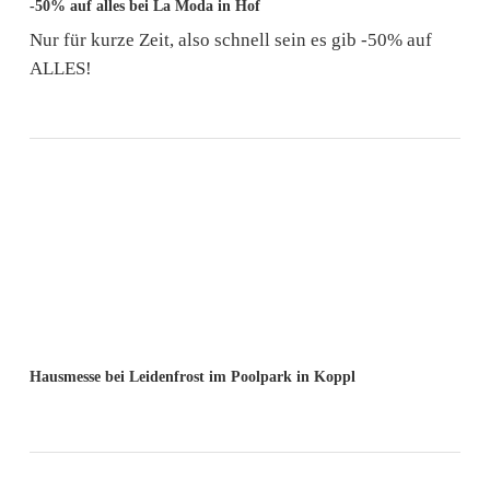
-50% auf alles bei La Moda in Hof
auf
Nur für kurze Zeit, also schnell sein es gib -50% auf
alles
ALLES!
bei
La
Moda
in
Hof
Hausmesse
Hausmesse bei Leidenfrost im Poolpark in Koppl
bei
Leidenfrost
im
Poolpark