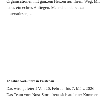
Organisationen mit ganzem Herzen auf ihrem Weg. Mir
in
ist es ein echtes Anliegen, Menschen dabei zu
der
unterstützen,…
Wirtschaftsregion
Fuschlsee:
12
12 Jahre Nost-Store in Faistenau
Jahre
Das wird gefeiert! Von 26. Februar bis 7. März 2026
Nost-
Das Team vom Nost-Store freut sich auf euer Kommen
Store
in