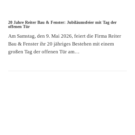
20
20 Jahre Reiter Bau & Fenster: Jubiläumsfeier mit Tag der
Jahre
offenen Tür
Reiter
Am Samstag, den 9. Mai 2026, feiert die Firma Reiter
Bau
Bau & Fenster ihr 20 jähriges Bestehen mit einem
&
großen Tag der offenen Tür am…
Fenster:
Jubiläumsfeier
mit
Tag
der
offenen
Tür
Jagdhof