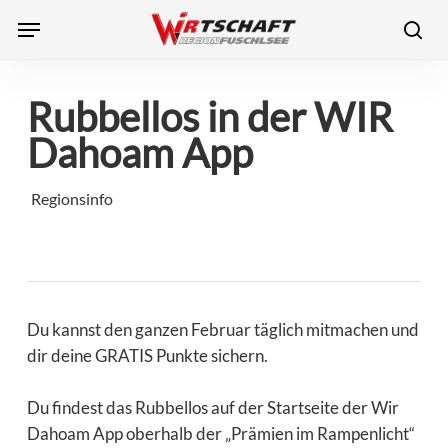
Skip
Menu
to
sea
main
content
Rubbellos in der WIR
Dahoam App
Regionsinfo
Du kannst den ganzen Februar täglich mitmachen und
dir deine GRATIS Punkte sichern.
Du findest das Rubbellos auf der Startseite der Wir
Dahoam App oberhalb der „Prämien im Rampenlicht“