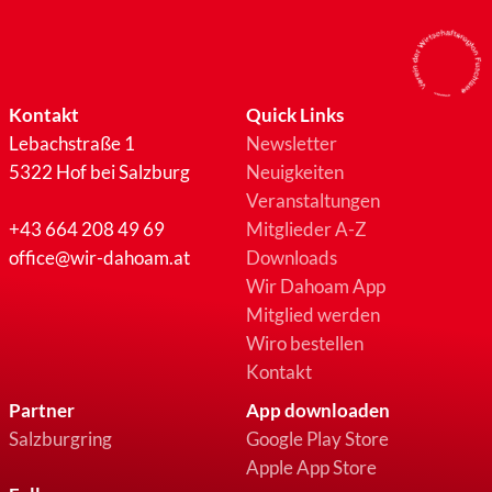
Kontakt
Quick Links
Lebachstraße 1
Newsletter
5322 Hof bei Salzburg
Neuigkeiten
Veranstaltungen
+43 664 208 49 69
Mitglieder A-Z
office@wir-dahoam.at
Downloads
Wir Dahoam App
Mitglied werden
Wiro bestellen
Kontakt
Partner
App downloaden
Salzburgring
Google Play Store
Apple App Store