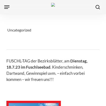
Skip
Menu
to
sea
main
content
Uncategorized
FUSCHL-TAG der Bezirksblätter, am
Dienstag,
18.7.23 im Fuschlseebad
. Kinderschminken,
Dartwand, Gewinnspiel uvm. – einfach vorbei
kommen – wir freuen uns!!!